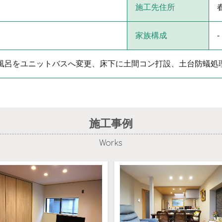
施工先住所
家族構成
-
風呂をユニットバスへ変更、床下に土間コン打設、土台防蟻処
施工事例
Works