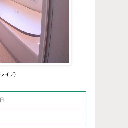
坪タイプ)
8日