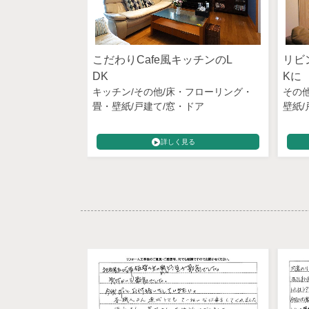
こだわりCafe風キッチンのL
リビ
DK
Kに
キッチン
その他
床・フローリング・
その
畳・壁紙
戸建て
窓・ドア
壁紙
る
詳しく見る