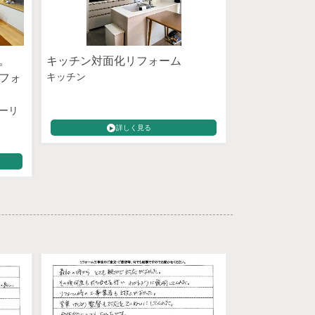
く。
キッチン対面化リフォーム
吹抜、ロフト
キッチン
フォ
通しの良いリ
キッチン
トイレ
畳・壁紙
断熱・
ーリ
窓・ドア
詳しく見る