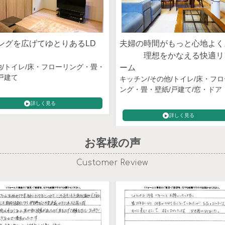
ングを広げてゆとりあるLD
夫婦の時間がもっと心地よ
理想をかなえる快適リ
他
トイレ
床・フローリング・畳・
ーム
戸建て
キッチン
その他
トイレ
床・フロ
ング・畳・壁紙
戸建て
窓・ドア
詳しく見る
詳しく見る
お客様の声
Customer Review