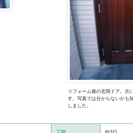
リフォーム後の玄関ドア。古
す。写真では分からないかも
しました。
工期
約3日