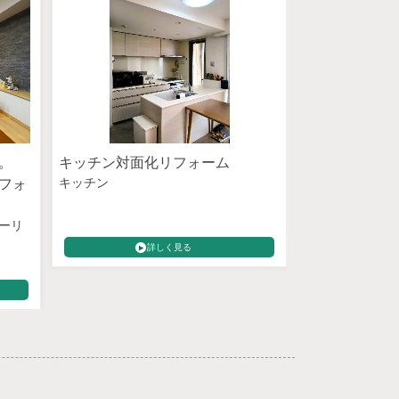
く。
キッチン対面化リフォーム
吹抜、ロフト
キッチン
フォ
通しの良いリ
キッチン
トイレ
畳・壁紙
断熱・
ーリ
窓・ドア
詳しく見る