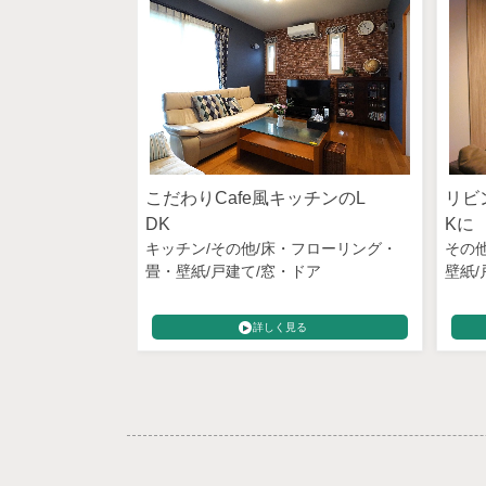
こだわりCafe風キッチンのL
リビ
DK
Kに
キッチン
その他
床・フローリング・
その
畳・壁紙
戸建て
窓・ドア
壁紙
る
詳しく見る