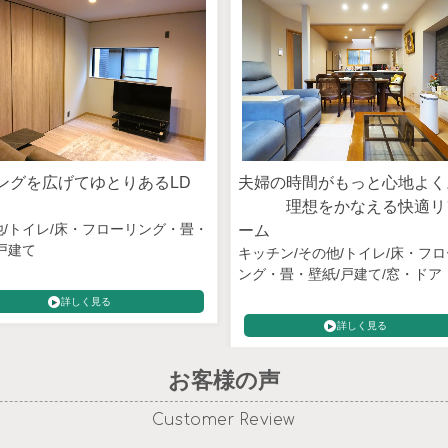
ングを広げてゆとりあるLD
夫婦の時間がもっと心地よ
理想をかなえる快適リ
他
トイレ
床・フローリング・畳・
ーム
戸建て
キッチン
その他
トイレ
床・フロ
ング・畳・壁紙
戸建て
窓・ドア
詳しく見る
詳しく見る
お客様の声
Customer Review