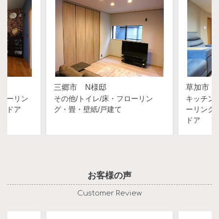
三郷市 N様邸
草加市 
ローリン
その他
トイレ
床・フローリン
キッチン
・ドア
グ・畳・壁紙
戸建て
ーリング
ドア
お客様の声
Customer Review