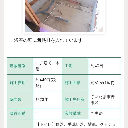
浴室の壁に断熱材を入れています
一戸建て 木
建物種別
工期
約40日
造
約440万(税
施工費用
施工面積
約51㎡(15坪)
込)
さいたま市岩
築年数
約23年
施工先住所
槻区
物件面積
-
家族構成
ご夫婦
【トイレ】便器、手洗い器、壁紙、クッショ