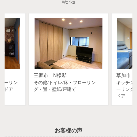
Works
三郷市 N様邸
草加市 
ローリン
その他
トイレ
床・フローリン
キッチン
・ドア
グ・畳・壁紙
戸建て
ーリング
ドア
お客様の声