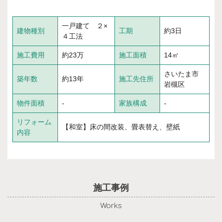
一戸建て ２×
建物種別
工期
約3日
４工法
施工費用
約23万
施工面積
14㎡
さいたま市
築年数
約13年
施工先住所
岩槻区
物件面積
-
家族構成
-
リフォーム
【和室】床の間改装、畳表替え、壁紙
内容
施工事例
Works