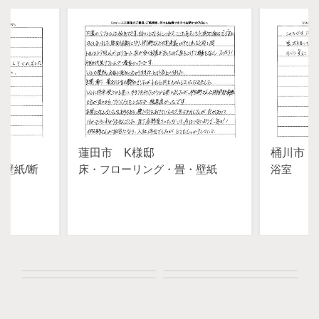
蓮田市 K様邸
桶川市 
・壁紙
断
床・フローリング・畳・壁紙
浴室