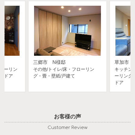
三郷市 N様邸
草加市 
ローリン
その他
トイレ
床・フローリン
キッチン
・ドア
グ・畳・壁紙
戸建て
ーリング
ドア
お客様の声
Customer Review