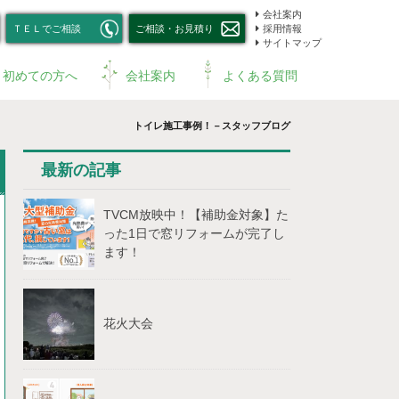
会社案内
ＴＥＬでご相談
ご相談・お見積り
採用情報
サイトマップ
初めての方へ
会社案内
よくある質問
トイレ施工事例！－スタッフブログ
最新の記事
TVCM放映中！【補助⾦対象】た
った1⽇で窓リフォームが完了し
ます！
花火大会