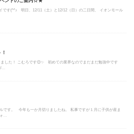
ベントのご案内☆★
す(^^♪ 明日、12/11（土）と12/12（日）の二日間、 イオンモール
ト！
しました！ こむろです😊✨ 初めての業界なのでまだまだ勉強中です
づ…
ルです。 今年も一か月切りましたね。 私事ですが１月に子供が産ま
ォ…