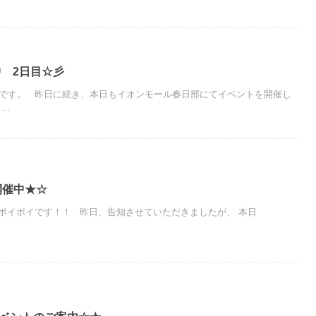
 2日目☆彡
です。 昨日に続き、本日もイオンモール春日部にてイベントを開催し
し…
開催中★☆
ポイポイです！！ 昨日、告知させていただきましたが、 本日