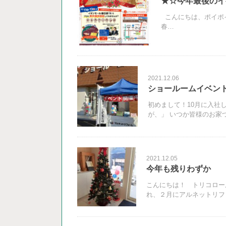
★☆今年最後のイ
こんにちは、ポイポイで
春…
2021.12.06
ショールームイベン
初めまして！10月に入社
が、」 いつか皆様のお家
2021.12.05
今年も残りわずか
こんにちは！ トリコロー
れ、２月にアルネットリフ