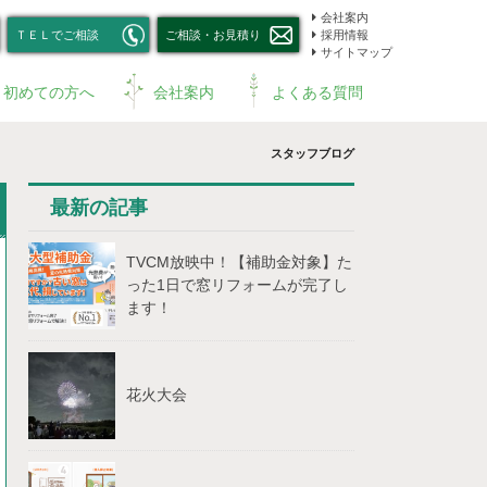
会社案内
ＴＥＬでご相談
ご相談・お見積り
採用情報
サイトマップ
初めての方へ
会社案内
よくある質問
スタッフブログ
最新の記事
TVCM放映中！【補助⾦対象】た
った1⽇で窓リフォームが完了し
ます！
花火大会