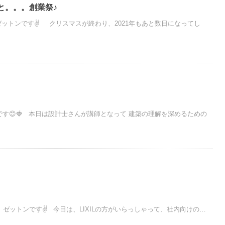
と。。。創業祭♪
ットンです✌ クリスマスが終わり、2021年もあと数日になってし
す😊🍓 本日は設計士さんが講師となって 建築の理解を深めるための
ゼットンです✌ 今日は、LIXILの方がいらっしゃって、社内向けの…