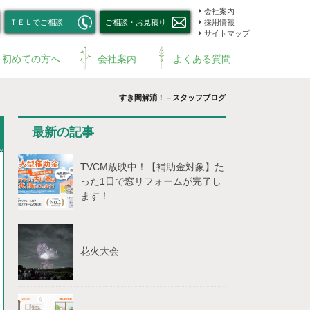
会社案内
ＴＥＬでご相談
ご相談・お見積り
採用情報
サイトマップ
初めての方へ
会社案内
よくある質問
すき間解消！－スタッフブログ
最新の記事
TVCM放映中！【補助⾦対象】た
った1⽇で窓リフォームが完了し
ます！
花火大会