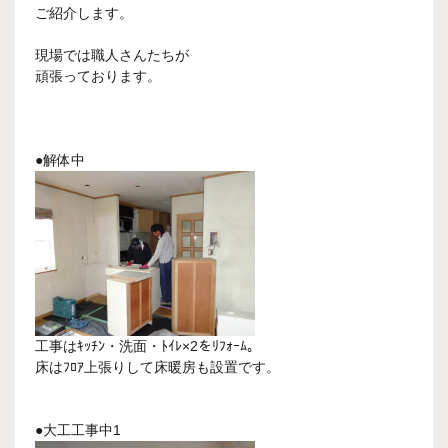
ご紹介します。
現場では職人さんたちが
頑張っております。
●解体中
工事はｷｯﾁﾝ・洗面・ﾄｲﾚ×2をﾘﾌｫｰﾑ。
床はﾌﾛｱ上張りして床暖房も設置です。
●大工工事中1