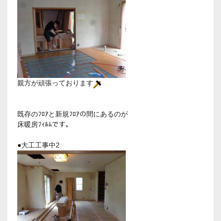
親方が頑張っております
既存のﾌﾛｱと新規ﾌﾛｱの間にあるのが
床暖房ﾌｨﾙﾑです。
●大工工事中2