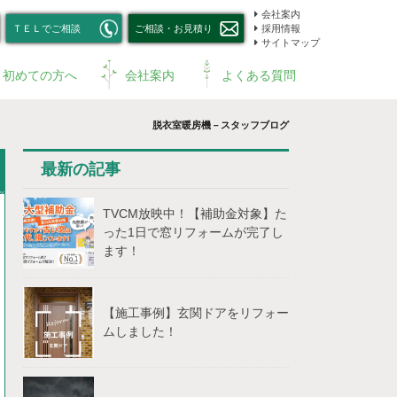
会社案内
ＴＥＬでご相談
ご相談・お見積り
採用情報
サイトマップ
初めての方へ
会社案内
よくある質問
脱衣室暖房機－スタッフブログ
最新の記事
TVCM放映中！【補助⾦対象】た
った1⽇で窓リフォームが完了し
ます！
【施工事例】玄関ドアをリフォー
ムしました！